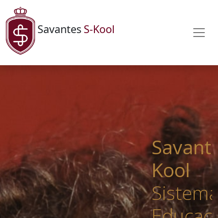
Savantes
S-Kool
Savante
Kool
Sistem
Educaci